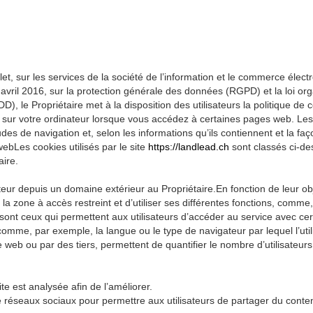
llet, sur les services de la société de l’information et le commerce élec
vril 2016, sur la protection générale des données (RGPD) et la loi or
 le Propriétaire met à la disposition des utilisateurs la politique de c
gé sur votre ordinateur lorsque vous accédez à certaines pages web. Les
es de navigation et, selon les informations qu’ils contiennent et la faço
 webLes cookies utilisés par le site
https://landlead.ch
sont classés ci-des
aire.
sateur depuis un domaine extérieur au Propriétaire.En fonction de leur o
b, la zone à accès restreint et d’utiliser ses différentes fonctions, co
ont ceux qui permettent aux utilisateurs d’accéder au service avec cer
ur, comme, par exemple, la langue ou le type de navigateur par lequel l’u
te web ou par des tiers, permettent de quantifier le nombre d’utilisateurs 
te est analysée afin de l’améliorer.
de réseaux sociaux pour permettre aux utilisateurs de partager du conte