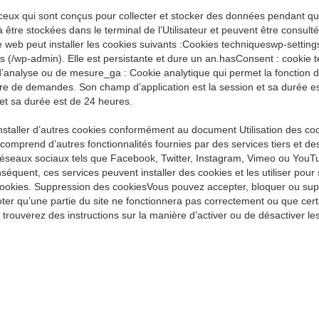
ceux qui sont conçus pour collecter et stocker des données pendant que
 être stockées dans le terminal de l’Utilisateur et peuvent être consult
e web peut installer les cookies suivants :Cookies techniqueswp-settings
ess (/wp-admin). Elle est persistante et dure un an.hasConsent : cookie
s d’analyse ou de mesure_ga : Cookie analytique qui permet la fonction de
bre de demandes. Son champ d’application est la session et sa durée es
 et sa durée est de 24 heures.
nstaller d’autres cookies conformément au document Utilisation des coo
comprend d’autres fonctionnalités fournies par des services tiers et d
réseaux sociaux tels que Facebook, Twitter, Instagram, Vimeo ou YouTub
quent, ces services peuvent installer des cookies et les utiliser pour s
s cookies. Suppression des cookiesVous pouvez accepter, bloquer ou supp
noter qu’une partie du site ne fonctionnera pas correctement ou que cert
trouverez des instructions sur la manière d’activer ou de désactiver le